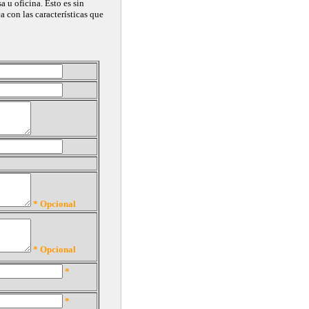
 u oficina. Esto es sin
con las características que
* Opcional
* Opcional
*
*